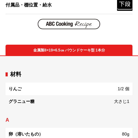
付属品・棚位置・給水
金属製8×19×6.5㎝ パウンドケーキ型 1本分
材料
りんご
1/2 個
グラニュー糖
大さじ1
A
卵（溶いたもの）
80g