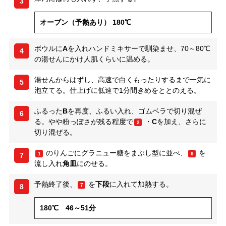
3
オーブン（予熱あり） 180℃
ボウルに
A
を入れハンドミキサーで馴染ませ、70～80℃
4
の湯せんにかけ人肌くらいに温める。
湯せんからはずし、高速で白くもったりするまで一気に
5
泡立てる。仕上げに低速で1分間きめをととのえる。
ふるった
B
を再度、ふるい入れ、ゴムベラで切り混ぜ
6
る。やや粉っぽさが残る程度で
・
C
を加え、さらに
2
切り混ぜる。
のりんごにグラニュー糖をまぶし型に並べ、
を
1
6
7
流し入れ
角皿
にのせる。
予熱終了後、
を
下段
に入れて加熱する。
7
8
180℃ 46～51分