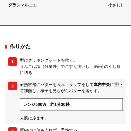
グランマルニエ
小さじ1
作りかた
型にクッキングシートを敷く。
1
りんごは塩（分量外）でこすり洗いし、6等分のくし形
に切る。
耐熱容器にバターを入れ、ラップをして
庫内中央
に置い
2
て加熱し、様子を見ながらバターを溶かす。
レンジ500W 約1分30秒
人肌に冷ます。
庫内には何も入れず、予熱する。