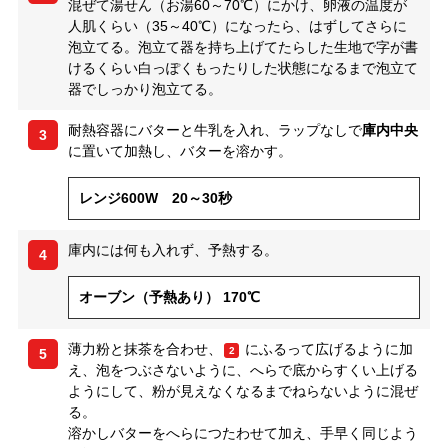
混ぜて湯せん（お湯60～70℃）にかけ、卵液の温度が
人肌くらい（35～40℃）になったら、はずしてさらに
泡立てる。泡立て器を持ち上げてたらした生地で字が書
けるくらい白っぽくもったりした状態になるまで泡立て
器でしっかり泡立てる。
耐熱容器にバターと牛乳を入れ、ラップなしで
庫内中央
3
に置いて加熱し、バターを溶かす。
レンジ600W 20～30秒
庫内には何も入れず、予熱する。
4
オーブン（予熱あり） 170℃
薄力粉と抹茶を合わせ、
にふるって広げるように加
2
5
え、泡をつぶさないように、へらで底からすくい上げる
ようにして、粉が見えなくなるまでねらないように混ぜ
る。
溶かしバターをへらにつたわせて加え、手早く同じよう