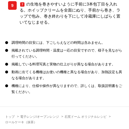
の生地を巻きやすいように手前に3本包丁目を入れ
7
9
る。ホイップクリームを全面にぬり、手前から巻き、ラ
ップで包み、巻き終わりを下にして冷蔵庫にしばらく置
いてなじませる。
調理時間の目安には、下ごしらえなどの時間は含みません。
掲載されている調理時間・温度は一応の目安ですので、様子を見ながら
行ってください。
掲載している料理写真と実物の仕上がりが異なる場合があります。
動画に出てくる機種はお使いの機種と異なる場合があり、加熱設定も異
なる場合があります。
機種により、仕様や操作が異なりますので、詳しくは、取扱説明書をご
覧ください。
トップ
電子レンジ/オーブンレンジ
石窯ドーム オリジナルレシピ
ロールケーキ（抹茶）