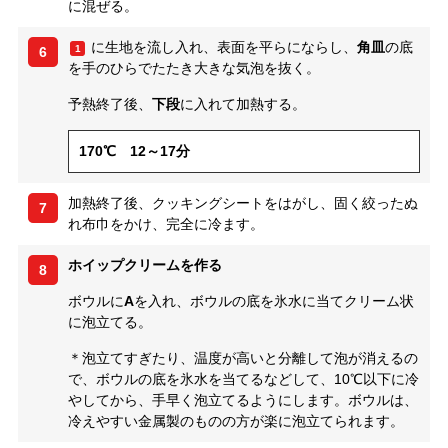
に混ぜる。
に生地を流し入れ、表面を平らにならし、
角皿
の底
1
6
を手のひらでたたき大きな気泡を抜く。
予熱終了後、
下段
に入れて加熱する。
170℃ 12～17分
加熱終了後、クッキングシートをはがし、固く絞ったぬ
7
れ布巾をかけ、完全に冷ます。
ホイップクリームを作る
8
ボウルに
A
を入れ、ボウルの底を氷水に当てクリーム状
に泡立てる。
＊泡立てすぎたり、温度が高いと分離して泡が消えるの
で、ボウルの底を氷水を当てるなどして、10℃以下に冷
やしてから、手早く泡立てるようにします。ボウルは、
冷えやすい金属製のものの方が楽に泡立てられます。