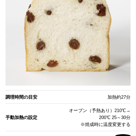
調理時間の目安
加熱約27分
オーブン（予熱あり）210℃→
手動加熱の設定
200℃ 25～30分
※焼成時に温度変更する