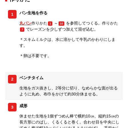
パン生地を作る
1
丸パン
作りかた
～
を参照してつくる。作りかた
1
10
でレーズンを少しずつ加えて混ぜ込む。
7
＊スキムミルクは、水に溶かして牛乳のかわりにしま
す。
＊卵は不要です。
ベンチタイム
2
生地をガス抜きし、2等分に切り、なめらかな面が出る
ように丸め、布巾をかけて約30分休ませる。
成形
3
休ませた生地を1個ずつめん棒で横約10㎝、縦約15㎝の
長方形にのばし、くるくると巻く。合わせ目を中央にし