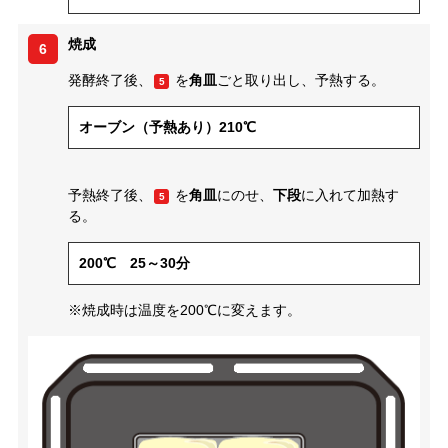
焼成
6
発酵終了後、
を
角皿
ごと取り出し、予熱する。
5
オーブン（予熱あり）210℃
予熱終了後、
を
角皿
にのせ、
下段
に入れて加熱す
5
る。
200℃ 25～30分
※焼成時は温度を200℃に変えます。