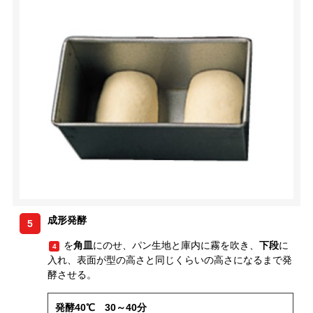
成形発酵
5
を
角皿
にのせ、パン生地と庫内に霧を吹き、
下段
に
4
入れ、表面が型の高さと同じくらいの高さになるまで発
酵させる。
発酵40℃ 30～40分