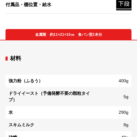
付属品・棚位置・給水
金属製 約11×21×10㎝ 食パン型1本分
材料
強力粉（ふるう）
400g
ドライイースト（予備発酵不要の顆粒タイ
5g
プ）
水
290g
スキムミルク
8g