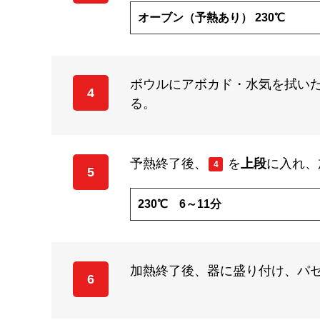
オーブン（予熱あり） 230℃
ボウルにアボカド・水気を拭い
4
る。
予熱終了後、
を
上段
に入れ、
4
5
230℃ 6～11分
加熱終了後、器に盛り付け、パ
6