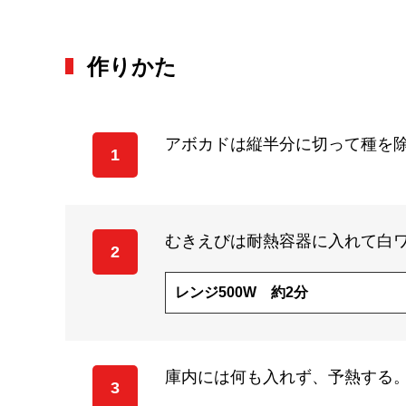
作りかた
アボカドは縦半分に切って種を
1
むきえびは耐熱容器に入れて白
2
レンジ500W 約2分
庫内には何も入れず、予熱する
3