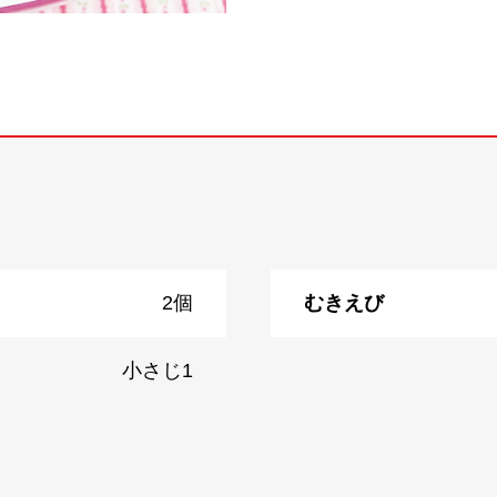
2個
むきえび
小さじ1