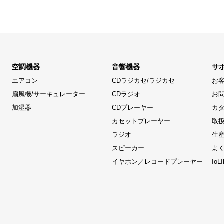
空調機器
音響機器
サ
エアコン
CDラジカセ/ラジカセ
お
扇風機/サーキュレーター
CDラジオ
お
加湿器
CDプレーヤー
カ
カセットプレーヤー
取
ラジオ
生
スピーカー
よ
イヤホン／レコードプレーヤー
Io