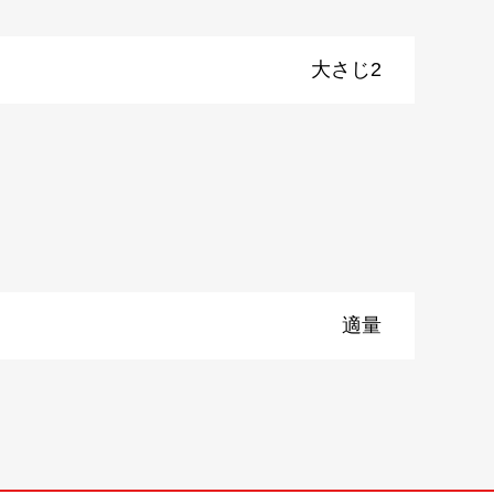
大さじ2
）
適量