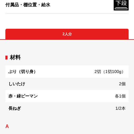
付属品・棚位置・給水
2人分
材料
ぶり（切り身）
2切（1切100g）
しいたけ
2個
赤・緑ピーマン
各1個
長ねぎ
1/2本
A