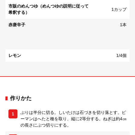
市販のめんつゆ（めんつゆの説明に従って
1カップ
希釈する）
赤唐辛子
1本
レモン
1/4個
作りかた
ぶりは半分に切る。しいたけは石づきを切り落とす。ピ
1
ーマンはへたと種を取り、縦に2等分する。ねぎは約4㎝
の長さにぶつ切りにする。