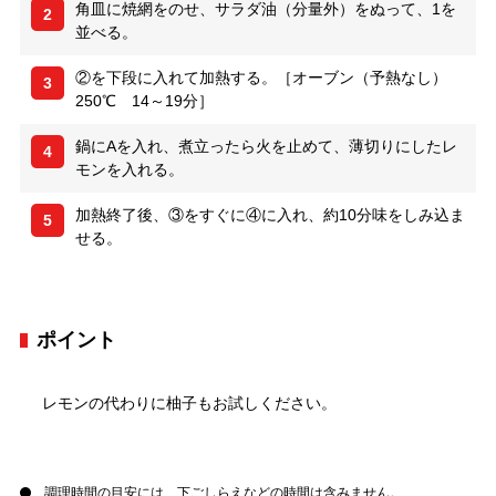
角皿に焼網をのせ、サラダ油（分量外）をぬって、1を
2
並べる。
②を下段に入れて加熱する。［オーブン（予熱なし）
3
250℃ 14～19分］
鍋にAを入れ、煮立ったら火を止めて、薄切りにしたレ
4
モンを入れる。
加熱終了後、③をすぐに④に入れ、約10分味をしみ込ま
5
せる。
ポイント
レモンの代わりに柚子もお試しください。
調理時間の目安には、下ごしらえなどの時間は含みません。