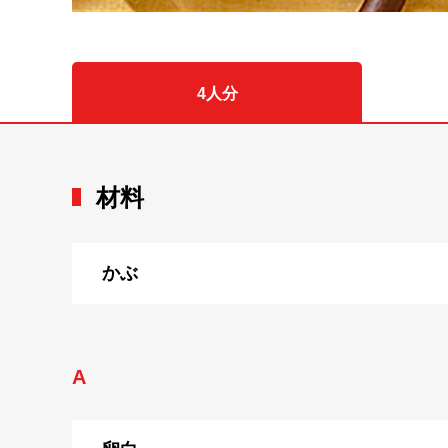
4人分
材料
かぶ
A