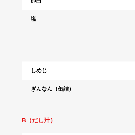
卵白
塩
しめじ
ぎんなん（缶詰）
B（だし汁）