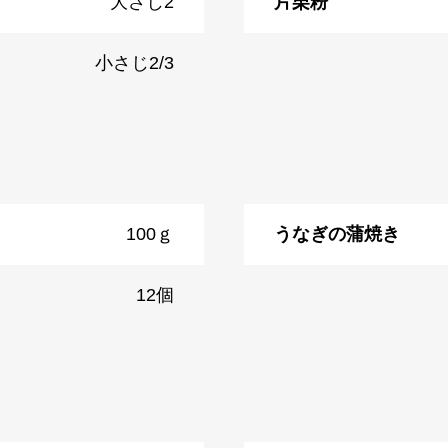
大さじ2
片栗粉
小さじ2/3
100ｇ
うなぎの蒲焼き
12個