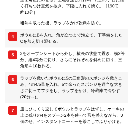
く打ちつけ空気を抜き、下段に入れて焼く。［190℃
約10分］
粗熱を取った後、ラップをかけ乾燥を防ぐ。
ボウルにBを入れ、角が立つまで泡立て、下準備をした
4
Cを加え切り混ぜる。
3をオーブンシートから外し、横長の状態で置き、横2等
5
分、縦4等分に切り、さらにそれぞれを斜めに切り、三
角形を10枚作る。
ラップを敷いたボウルに5の三角形のスポンジを敷きこ
6
み、4の4/5量を入れ、5で余ったスポンジを適当な大き
さに切ってフタをし、ラップをかけ、冷蔵庫で冷やす
(20分～)。
皿にひっくり返してボウルとラップをはずし、ケーキの
7
上に残りの4をスプーン2本を使って形を整えながら、3
個のせ、インスタントコーヒーを茶こしでふりかける。