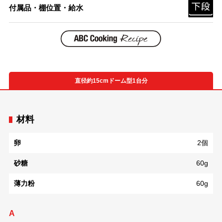
付属品・棚位置・給水
直径約15cmドーム型1台分
材料
卵
2個
砂糖
60g
薄力粉
60g
A