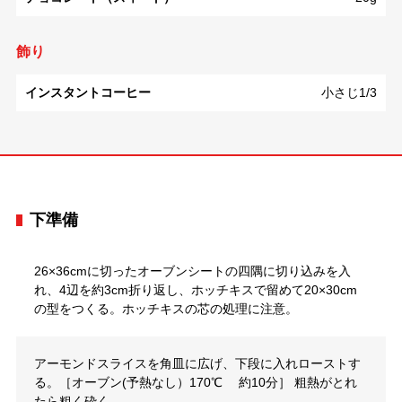
飾り
インスタントコーヒー
小さじ1/3
下準備
26×36cmに切ったオーブンシートの四隅に切り込みを入
れ、4辺を約3cm折り返し、ホッチキスで留めて20×30cm
の型をつくる。ホッチキスの芯の処理に注意。
アーモンドスライスを角皿に広げ、下段に入れローストす
る。［オーブン(予熱なし）170℃ 約10分］ 粗熱がとれ
たら粗く砕く。