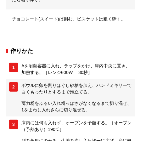
チョコレート(スイート)は刻む。ビスケットは粗く砕く。
作りかた
Aを耐熱容器に入れ、ラップをかけ、庫内中央に置き、
1
加熱する。［レンジ600W 30秒］
ボウルに卵を割りほぐし砂糖を加え、ハンドミキサーで
2
白くもったりとするまで泡立てる。
薄力粉をふるい入れ粉っぽさがなくなるまで切り混ぜ、
1をまわし入れさらに切り混ぜる。
庫内には何も入れず、オーブンを予熱する。［オーブン
3
（予熱あり）190℃］
型を角皿にのせる。生地を流し入れ均一に広げ、台に軽