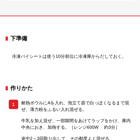
下準備
冷凍パイシートは使う10分前位に冷凍庫からだしておく。
作りかた
耐熱ボウルにAを入れ、泡立て器で白っぽくなるまで混
1
ぜ、薄力粉をふるい入れ混ぜる。
牛乳を加え混ぜ、一部隙間をあけてラップをかけ、庫内
中央におき、加熱する。［レンジ600W 約3分］
途中2～3回取り出して、その都度よく混ぜる。