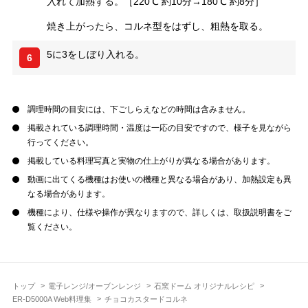
入れて加熱する。［220℃ 約10分→180℃ 約8分］
焼き上がったら、コルネ型をはずし、粗熱を取る。
5に3をしぼり入れる。
6
調理時間の目安には、下ごしらえなどの時間は含みません。
掲載されている調理時間・温度は一応の目安ですので、様子を見ながら
行ってください。
掲載している料理写真と実物の仕上がりが異なる場合があります。
動画に出てくる機種はお使いの機種と異なる場合があり、加熱設定も異
なる場合があります。
機種により、仕様や操作が異なりますので、詳しくは、取扱説明書をご
覧ください。
トップ
電子レンジ/オーブンレンジ
石窯ドーム オリジナルレシピ
ER-D5000A Web料理集
チョコカスタードコルネ