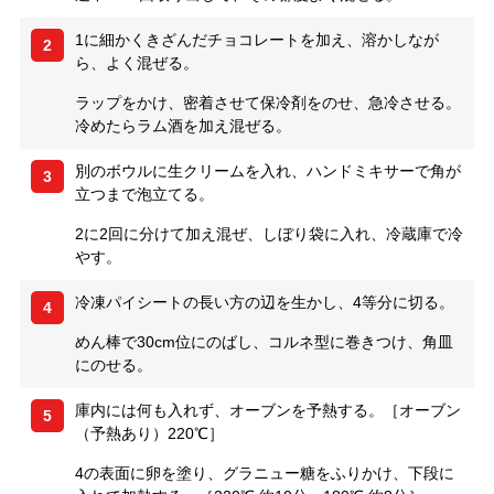
1に細かくきざんだチョコレートを加え、溶かしなが
2
ら、よく混ぜる。
ラップをかけ、密着させて保冷剤をのせ、急冷させる。
冷めたらラム酒を加え混ぜる。
別のボウルに生クリームを入れ、ハンドミキサーで角が
3
立つまで泡立てる。
2に2回に分けて加え混ぜ、しぼり袋に入れ、冷蔵庫で冷
やす。
冷凍パイシートの長い方の辺を生かし、4等分に切る。
4
めん棒で30cm位にのばし、コルネ型に巻きつけ、角皿
にのせる。
庫内には何も入れず、オーブンを予熱する。［オーブン
5
（予熱あり）220℃］
4の表面に卵を塗り、グラニュー糖をふりかけ、下段に