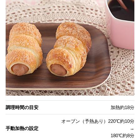
調理時間の目安
加熱約18分
オーブン（予熱あり）220℃約10分
手動加熱の設定
→
180℃約8分