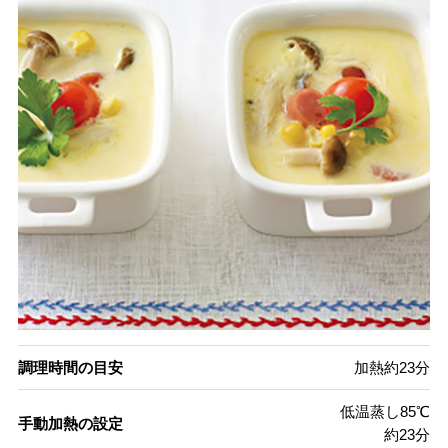
調理時間の目安
加熱約23分
低温蒸し85℃
手動加熱の設定
約23分