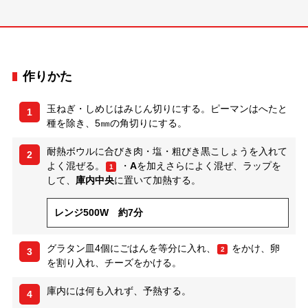
作りかた
玉ねぎ・しめじはみじん切りにする。ピーマンはへたと
1
種を除き、5㎜の角切りにする。
耐熱ボウルに合びき肉・塩・粗びき黒こしょうを入れて
2
よく混ぜる。
・
A
を加えさらによく混ぜ、ラップを
1
して、
庫内中央
に置いて加熱する。
レンジ500W 約7分
グラタン皿4個にごはんを等分に入れ、
をかけ、卵
2
3
を割り入れ、チーズをかける。
庫内には何も入れず、予熱する。
4