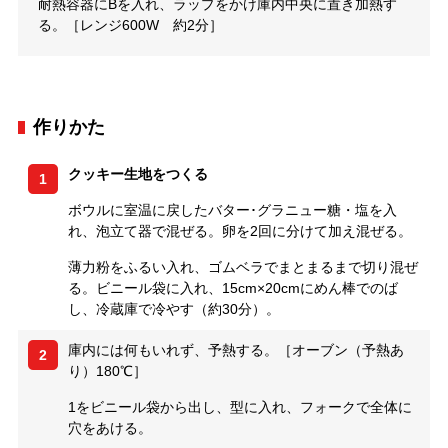
耐熱容器にBを入れ、ラップをかけ庫内中央に置き加熱す
る。［レンジ600W 約2分］
作りかた
クッキー生地をつくる
1
ボウルに室温に戻したバター･グラニュー糖・塩を入
れ、泡立て器で混ぜる。卵を2回に分けて加え混ぜる。
薄力粉をふるい入れ、ゴムベラでまとまるまで切り混ぜ
る。ビニール袋に入れ、15cm×20cmにめん棒でのば
し、冷蔵庫で冷やす（約30分）。
庫内には何もいれず、予熱する。［オーブン（予熱あ
2
り）180℃］
1をビニール袋から出し、型に入れ、フォークで全体に
穴をあける。