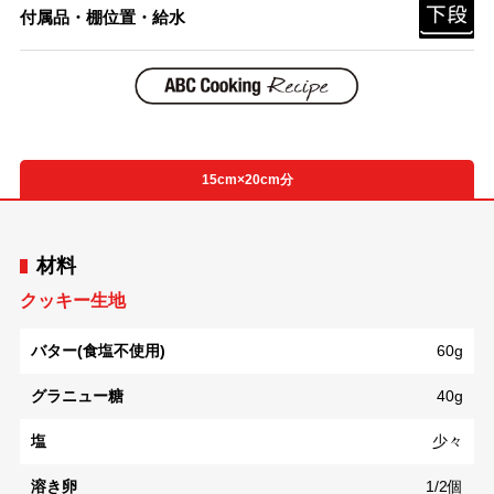
付属品・棚位置・給水
15cm×20cm分
材料
クッキー生地
バター(食塩不使用)
60g
グラニュー糖
40g
塩
少々
溶き卵
1/2個