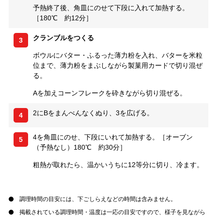
予熱終了後、角皿にのせて下段に入れて加熱する。
［180℃ 約12分］
クランブルをつくる
3
ボウルにバター・ふるった薄力粉を入れ、バターを米粒
位まで、薄力粉をまぶしながら製菓用カードで切り混ぜ
る。
Aを加えコーンフレークを砕きながら切り混ぜる。
2にBをまんべんなくぬり、3を広げる。
4
4を角皿にのせ、下段にいれて加熱する。［オーブン
5
（予熱なし）180℃ 約30分］
粗熱が取れたら、温かいうちに12等分に切り、冷ます。
調理時間の目安には、下ごしらえなどの時間は含みません。
掲載されている調理時間・温度は一応の目安ですので、様子を見ながら