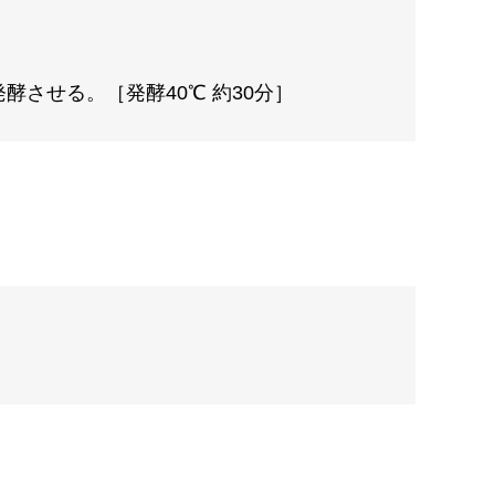
させる。［発酵40℃ 約30分］