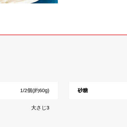
1/2個(約60g)
砂糖
大さじ3