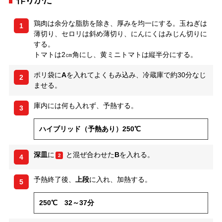
作りかた
鶏肉は余分な脂肪を除き、厚みを均一にする。玉ねぎは
1
薄切り、セロリは斜め薄切り、にんにくはみじん切りに
する。
トマトは2㎝角にし、黄ミニトマトは縦半分にする。
ポリ袋に
A
を入れてよくもみ込み、冷蔵庫で約30分なじ
2
ませる。
庫内には何も入れず、予熱する。
3
ハイブリッド（予熱あり）250℃
深皿
に
と混ぜ合わせた
B
を入れる。
2
4
予熱終了後、
上段
に入れ、加熱する。
5
250℃ 32～37分