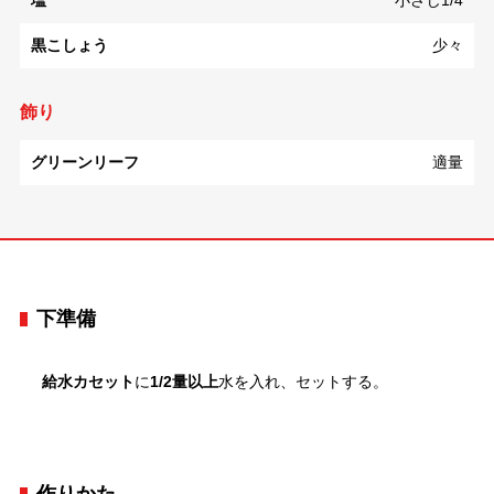
塩
小さじ1/4
黒こしょう
少々
飾り
グリーンリーフ
適量
下準備
給水カセット
に
1/2量以上
水を入れ、セットする。