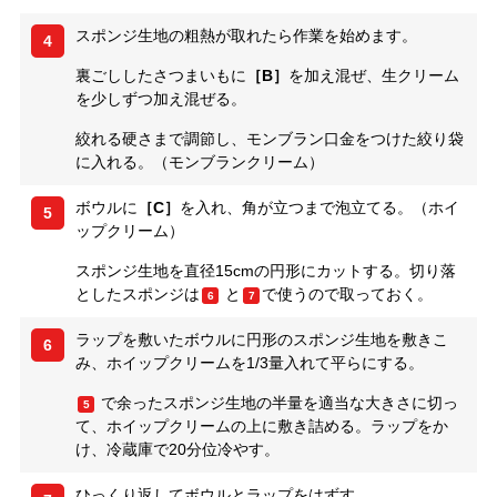
スポンジ生地の粗熱が取れたら作業を始めます。
4
裏ごししたさつまいもに
［B］
を加え混ぜ、生クリーム
を少しずつ加え混ぜる。
絞れる硬さまで調節し、モンブラン口金をつけた絞り袋
に入れる。（モンブランクリーム）
ボウルに
［C］
を入れ、角が立つまで泡立てる。（ホイ
5
ップクリーム）
スポンジ生地を直径15cmの円形にカットする。切り落
としたスポンジは
と
で使うので取っておく。
6
7
ラップを敷いたボウルに円形のスポンジ生地を敷きこ
6
み、ホイップクリームを1/3量入れて平らにする。
で余ったスポンジ生地の半量を適当な大きさに切っ
5
て、ホイップクリームの上に敷き詰める。ラップをか
け、冷蔵庫で20分位冷やす。
ひっくり返してボウルとラップをはずす。