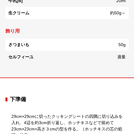
牛乳[B]
20ml
生クリーム
約50g～
飾り用
さつまいも
50g
セルフィーユ
適量
下準備
29cm×29cmに切ったクッキングシートの四隅に切り込みを
入れ、4辺を約3cm折り返し、ホッチキスなどで留めて
23cm×23cm×高さ３cmの型を作る。（ホッチキスの芯の処