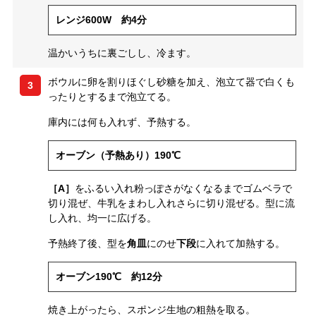
レンジ600W 約4分
温かいうちに裏ごしし、冷ます。
ボウルに卵を割りほぐし砂糖を加え、泡立て器で白くも
3
ったりとするまで泡立てる。
庫内には何も入れず、予熱する。
オーブン（予熱あり）190℃
［A］
をふるい入れ粉っぽさがなくなるまでゴムベラで
切り混ぜ、牛乳をまわし入れさらに切り混ぜる。型に流
し入れ、均一に広げる。
予熱終了後、型を
角皿
にのせ
下段
に入れて加熱する。
オーブン190℃ 約12分
焼き上がったら、スポンジ生地の粗熱を取る。