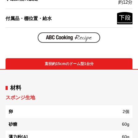
約12分
付属品・棚位置・給水
直径約15cmのドーム型1台分
材料
スポンジ生地
卵
2個
砂糖
60g
薄力粉[A]
60g