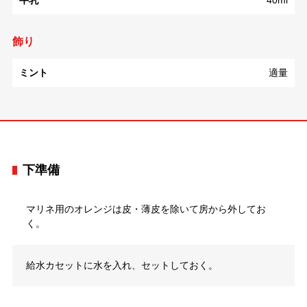
牛乳
40ml
飾り
ミント
適量
下準備
マリネ用のオレンジは皮・薄皮を除いて房から外してお
く。
給水カセットに水を入れ、セットしておく。