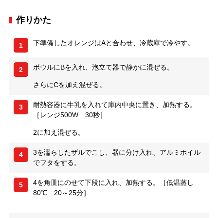
作りかた
下準備したオレンジはAと合わせ、冷蔵庫で冷やす。
1
ボウルにBを入れ、泡立て器で静かに混ぜる。
2
さらにCを加え混ぜる。
耐熱容器に牛乳を入れて庫内中央に置き、加熱する。
3
［レンジ500W 30秒］
2に加え混ぜる。
3を濡らしたザルでこし、器に分け入れ、アルミホイル
4
でフタをする。
4を角皿にのせて下段に入れ、加熱する。［低温蒸し
5
80℃ 20～25分］