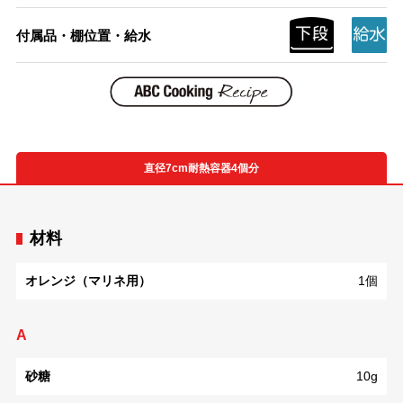
付属品・棚位置・給水
直径7cm耐熱容器4個分
材料
オレンジ（マリネ用）
1個
A
砂糖
10g