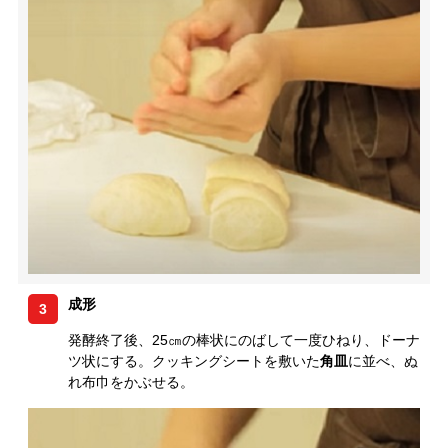
成形
3
発酵終了後、25㎝の棒状にのばして一度ひねり、ドーナ
ツ状にする。クッキングシートを敷いた
角皿
に並べ、ぬ
れ布巾をかぶせる。