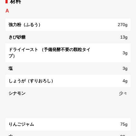
材料
A
強力粉（ふるう）
270g
きび砂糖
13g
ドライイースト （予備発酵不要の顆粒タイ
3g
プ）
塩
3g
しょうが（すりおろし）
4g
シナモン
少々
りんごジャム
75g