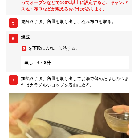
ってオーブンなどで100℃以上に設定すると、キャンバ
ス地・布巾などが燃えるおそれがあります。
発酵終了後、
角皿
を取り出し、ぬれ布巾を取る。
5
焼成
6
を
下段
に入れ、加熱する。
5
蒸し 6～8分
加熱終了後、
角皿
を取り出してお湯で薄めたはちみつま
7
たはカラメルシロップを表面にぬる。