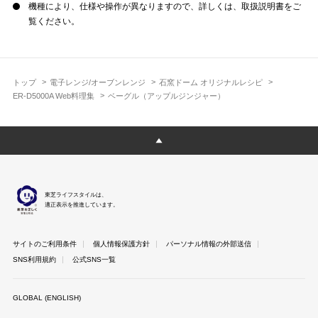
機種により、仕様や操作が異なりますので、詳しくは、取扱説明書をご
覧ください。
トップ
電子レンジ/オーブンレンジ
石窯ドーム オリジナルレシピ
ER-D5000A Web料理集
ベーグル（アップルジンジャー）
東芝ライフスタイルは、
適正表示を推進しています。
サイトのご利用条件
個人情報保護方針
パーソナル情報の外部送信
SNS利用規約
公式SNS一覧
GLOBAL (ENGLISH)