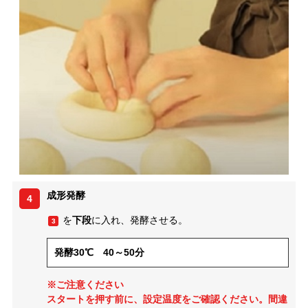
成形発酵
4
を
下段
に入れ、発酵させる。
3
発酵30℃ 40～50分
※ご注意ください
スタートを押す前に、設定温度をご確認ください。間違