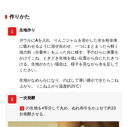
作りかた
生地作り
1
ボウルに
A
を入れ、りんごジャムを溶かした水を粉全体
に吸わせるように混ぜ合わせ、一つにまとまったら軽く
強力粉（分量外）をふった台に移す。手のひらに体重を
かけてこね、ときどき生地を低い位置から台にたたきつ
ける。生地がかたい場合は、様子を見ながら水を足して
ください。
生地がなめらかになり、のばして薄い膜ができたらこね
上がり。（こね上がり温度約25℃）
一次発酵
2
の生地を4等分して丸め、ぬれ布巾をかぶせて約10
1
分発酵させる。