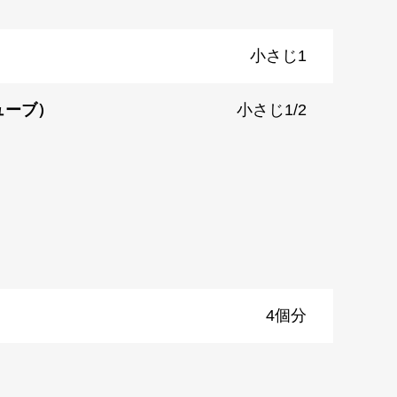
小さじ1
ューブ）
小さじ1/2
4個分