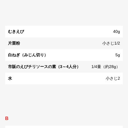
むきえび
40g
片栗粉
小さじ1/2
白ねぎ（みじん切り）
5g
市販のえびチリソースの素（3～4人分）
1/4量（約28g）
水
小さじ2
B