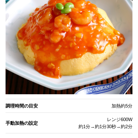
調理時間の目安
加熱約5分
レンジ600W
手動加熱の設定
約1分→約1分30秒→約2分