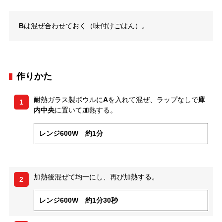
B
は混ぜ合わせておく（味付けごはん）。
作りかた
耐熱ガラス製ボウルに
A
を入れて混ぜ、ラップなしで
庫
1
内中央
に置いて加熱する。
レンジ600W 約1分
加熱後混ぜて均一にし、再び加熱する。
2
レンジ600W 約1分30秒