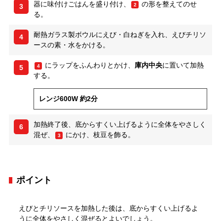
器に味付けごはんを盛り付け、
の形を整えてのせ
2
3
る。
耐熱ガラス製ボウルにえび・白ねぎを入れ、えびチリソ
4
ースの素・水をかける。
にラップをふんわりとかけ、
庫内中央
に置いて加熱
4
5
する。
レンジ600W 約2分
加熱終了後、底からすくい上げるように全体をやさしく
6
混ぜ、
にかけ、枝豆を飾る。
3
ポイント
えびとチリソースを加熱した後は、底からすくい上げるよ
うに全体をやさしく混ぜるとよいでしょう。