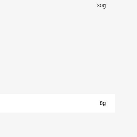
30g
8g