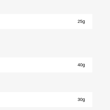
25g
40g
30g