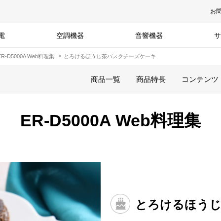
お
電
空調機器
音響機器
サ
ER-D5000A Web料理集
とろけるほうじ茶バスクチーズケーキ
商品一覧
商品特長
コンテンツ
ER-D5000A Web料理集
とろけるほうじ