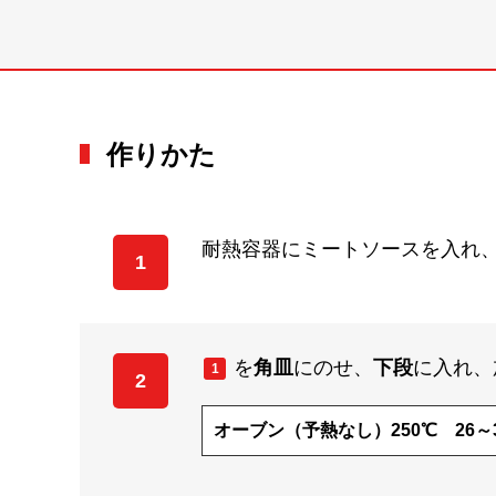
作りかた
耐熱容器にミートソースを入れ
1
を
角皿
にのせ、
下段
に入れ、
1
2
オーブン（予熱なし）250℃ 26～