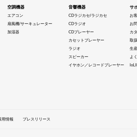
空調機器
音響機器
サ
エアコン
CDラジカセ/ラジカセ
お
扇風機/サーキュレーター
CDラジオ
お
加湿器
CDプレーヤー
カ
カセットプレーヤー
取
ラジオ
生
スピーカー
よ
イヤホン／レコードプレーヤー
Io
採用情報
プレスリリース