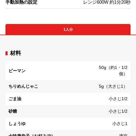
手動加熱の設定
レンジ600W 約1分20秒
1人分
材料
50g（約1・1/2
ピーマン
個）
ちりめんじゃこ
5g（大さじ1）
ごま油
小さじ1/2
砂糖
小さじ1/2
しょうゆ
小さじ1