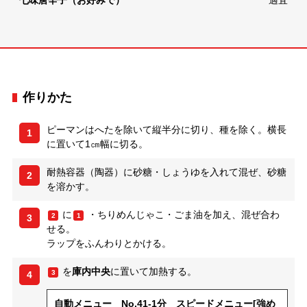
七味唐辛子（お好みで）
適宜
作りかた
ピーマンはへたを除いて縦半分に切り、種を除く。横長
1
に置いて1㎝幅に切る。
耐熱容器（陶器）に砂糖・しょうゆを入れて混ぜ、砂糖
2
を溶かす。
に
・ちりめんじゃこ・ごま油を加え、混ぜ合わ
2
1
3
せる。
ラップをふんわりとかける。
を
庫内中央
に置いて加熱する。
3
4
自動メニュー No.41-1分 スピードメニュー[強め