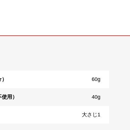
★）
60g
不使用）
40g
大さじ1