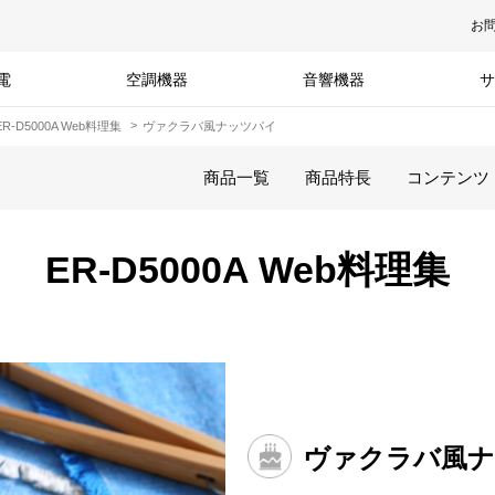
お
電
空調機器
音響機器
サ
ER-D5000A Web料理集
ヴァクラバ風ナッツパイ
商品一覧
商品特長
コンテンツ
ER-D5000A Web料理集
ヴァクラバ風