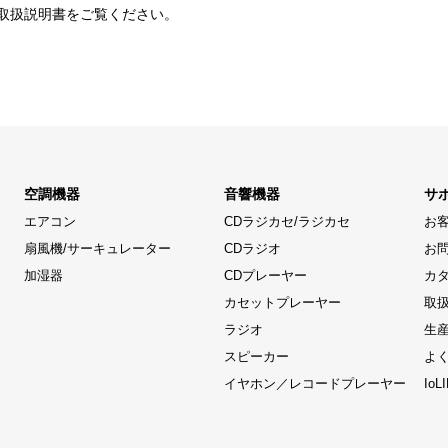
取扱説明書をご覧ください。
空調機器
音響機器
サ
エアコン
CDラジカセ/ラジカセ
お
扇風機/サーキュレーター
CDラジオ
お
加湿器
CDプレーヤー
カ
カセットプレーヤー
取
ラジオ
生
スピーカー
よ
イヤホン／レコードプレーヤー
Io