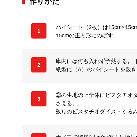
作りかた
パイシート（2枚）は15cm×
1
15cmの正方形にのばす。
庫内には何も入れず予熱する。［
2
紙型に（A）のパイシートを敷
②の生地の上全体にピスタチオダ
3
さえる。
残りのピスタチオダイス・くる