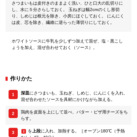
さつまいもは皮付きのままよく洗い、ひと口大の乱切りに
し、水に５分さらしておく。 玉ねぎは幅2cmのくし形切
り、しめじは根元を除き、小房にほぐしておく。 にんにく
は皮、芯を除き、繊維に逆らった薄切りにしておく。
ホワイトソースに牛乳を少しずつ加えて混ぜ、塩・黒こし
ょうを加え、混ぜ合わせておく（ソース）。
作りかた
深皿
にさつまいも、玉ねぎ、しめじ、にんにくを入れ、
1
混ぜ合わせたソースを具材にかけながら加える。
鶏肉を皮面を上にして並べ、バター・ピザ用チーズをち
2
らす。
を
上段
に入れ、加熱する。［オーブン180℃（予熱
2
3