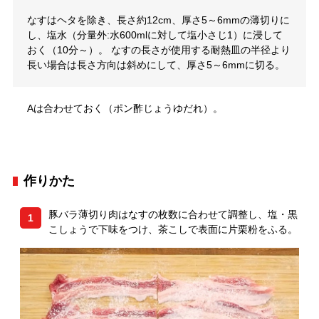
なすはヘタを除き、長さ約12cm、厚さ5～6mmの薄切りに
し、塩水（分量外:水600mlに対して塩小さじ1）に浸して
おく（10分～）。 なすの長さが使用する耐熱皿の半径より
長い場合は長さ方向は斜めにして、厚さ5～6mmに切る。
Aは合わせておく（ポン酢じょうゆだれ）。
作りかた
豚バラ薄切り肉はなすの枚数に合わせて調整し、塩・黒
1
こしょうで下味をつけ、茶こしで表面に片栗粉をふる。