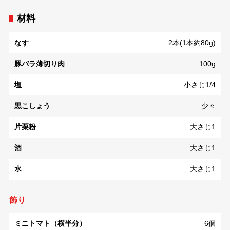
材料
なす
2本(1本約80g)
豚バラ薄切り肉
100g
塩
小さじ1/4
黒こしょう
少々
片栗粉
大さじ1
酒
大さじ1
水
大さじ1
飾り
ミニトマト（横半分）
6個