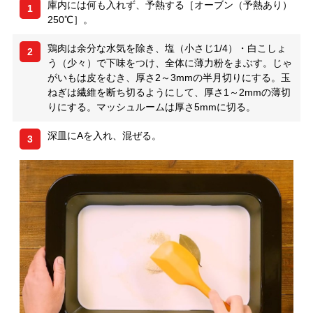
庫内には何も入れず、予熱する［オーブン（予熱あり）
1
250℃］。
鶏肉は余分な水気を除き、塩（小さじ1/4）・白こしょ
2
う（少々）で下味をつけ、全体に薄力粉をまぶす。じゃ
がいもは皮をむき、厚さ2～3mmの半月切りにする。玉
ねぎは繊維を断ち切るようにして、厚さ1～2mmの薄切
りにする。マッシュルームは厚さ5mmに切る。
深皿にAを入れ、混ぜる。
3