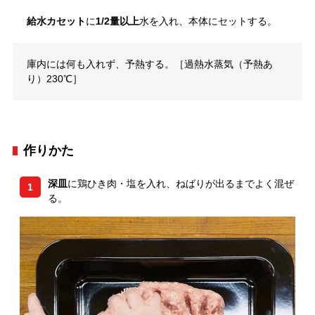
給水カセット
に
1/2量以上
水を入れ、本体にセットする。
庫内には何も入れず、予熱する。［過熱水蒸気（予熱あ
り）230℃］
作りかた
深皿
に鶏ひき肉・塩を入れ、ねばりが出るまでよく混ぜ
1
る。