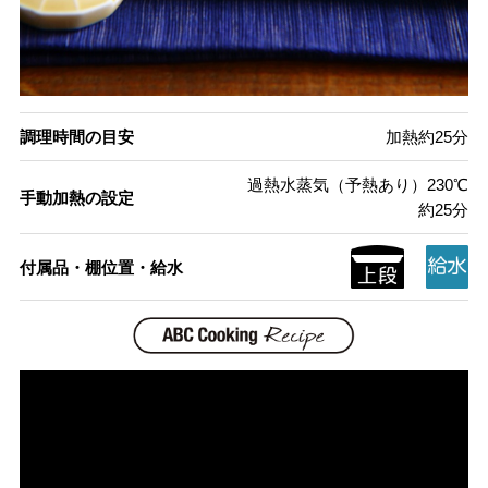
調理時間の目安
加熱約25分
過熱水蒸気（予熱あり）230℃
手動加熱の設定
約25分
付属品・棚位置・給水