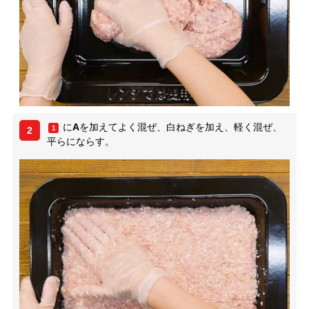
に
A
を加えてよく混ぜ、白ねぎを加え、軽く混ぜ、
1
2
平らにならす。