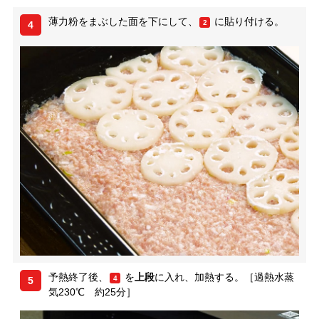
薄力粉をまぶした面を下にして、
に貼り付ける。
2
4
予熱終了後、
を
上段
に入れ、加熱する。［過熱水蒸
4
5
気230℃ 約25分］