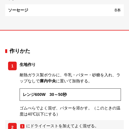
ソーセージ
8本
作りかた
生地作り
1
耐熱ガラス製ボウルに、牛乳・バター・砂糖を入れ、ラ
ップなしで
庫内中央
に置いて加熱する。
レンジ600W 30～50秒
ゴムべらでよく混ぜ、バターを溶かす。（このときの温
度は40℃以下にする）
にドライイーストを加えてよく混ぜる。
1
2