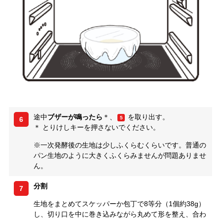
途中
ブザーが鳴ったら
＊、
を取り出す。
5
6
＊ とりけしキーを押さないでください。
※一次発酵後の生地は少しふくらむくらいです。普通の
パン生地のように大きくふくらみませんが問題ありませ
ん。
分割
7
生地をまとめてスケッパーか包丁で8等分（1個約38g）
し、切り口を中に巻き込みながら丸めて形を整え、合わ