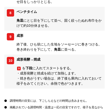
せ目をしっかりとじる。
ベンチタイム
8
角皿
にとじ目を下にして並べ、固く絞ったぬれ布巾をか
けて約10分休ませる。
成形
9
終了後、ひも状にした生地をソーセージに巻きつける。
巻き終わりを下にして、
角皿
に並べる。
成形発酵→焼成
10
を
下段
に入れてスタートをする。
9
・成形発酵と焼成を続けて加熱します。
・焼き色がうすい場合は、終了後も庫内に入れておいて
様子をみてください。余熱で色がつきます。
調理時間の目安には、下ごしらえなどの時間は含みません。
掲載されている調理時間・温度は一応の目安ですので、様子を見ながら