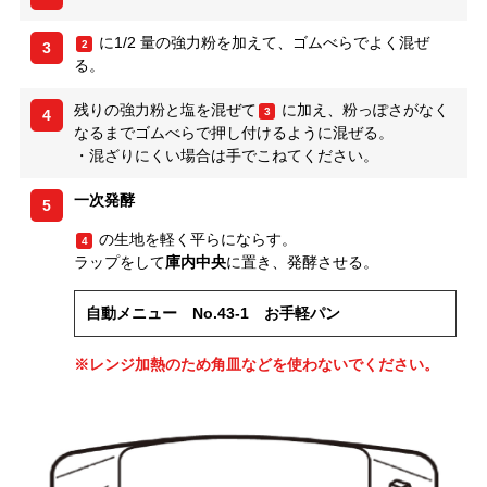
に1/2 量の強力粉を加えて、ゴムべらでよく混ぜ
2
3
る。
残りの強力粉と塩を混ぜて
に加え、粉っぽさがなく
3
4
なるまでゴムべらで押し付けるように混ぜる。
・混ざりにくい場合は手でこねてください。
一次発酵
5
の生地を軽く平らにならす。
4
ラップをして
庫内中央
に置き、発酵させる。
自動メニュー No.43-1 お手軽パン
※レンジ加熱のため角皿などを使わないでください。