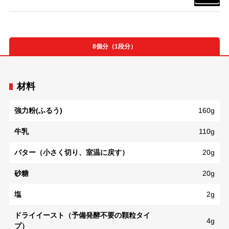
8個分（1段分）
材料
強力粉(ふるう)
160g
牛乳
110g
バター（小さく切り、室温に戻す）
20g
砂糖
20g
塩
2g
ドライイースト（予備発酵不要の顆粒タイ
4g
プ）