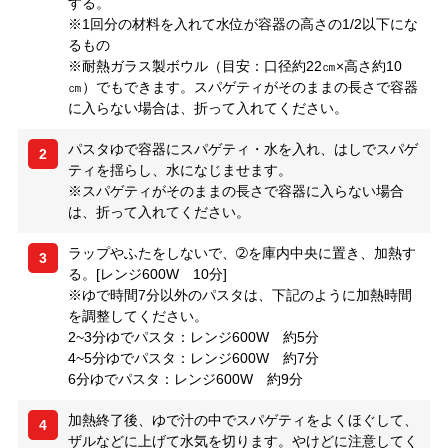
する。
※1回分の材料を入れて水位が容器の高さの1/2以下にな
るもの
※耐熱ガラス製ボウル（目安：口径約22㎝×高さ約10
㎝）でもできます。スパゲティがそのままの長さで容器
に入らない場合は、折って入れてください。
パスタゆで容器にスパゲティ・水を入れ、はしでスパゲ
2
ティを揺らし、水になじませます。
※スパゲティがそのままの長さで容器に入らない場合
は、折って入れてください。
ラップやふたをしないで、➁を庫内中央に置き、加熱す
3
る。[レンジ600W 10分]
※ゆで時間7分以外のパスタは、下記のように加熱時間
を調整してください。
2~3分ゆでパスタ：レンジ600W 約5分
4~5分ゆでパスタ：レンジ600W 約7分
6分ゆでパスタ：レンジ600W 約9分
加熱終了後、ゆで汁の中でスパゲティをよくほぐして、
4
ザルなどに上げて水気を切ります。やけどに注意してく