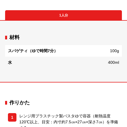
1人分
材料
スパゲティ（ゆで時間7分）
100g
水
400ml
作りかた
レンジ用プラスチック製パスタゆで容器（耐熱温度
1
120℃以上、目安：内寸約7.5㎝×27㎝×深さ7㎝）を準備