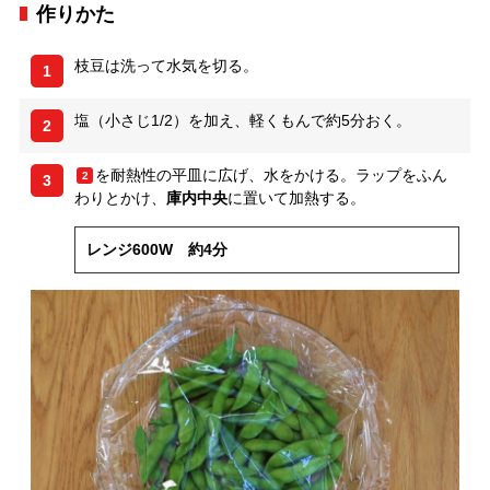
作りかた
枝豆は洗って水気を切る。
1
塩（小さじ1/2）を加え、軽くもんで約5分おく。
2
を耐熱性の平皿に広げ、水をかける。ラップをふん
2
3
わりとかけ、
庫内中央
に置いて加熱する。
レンジ600W 約4分