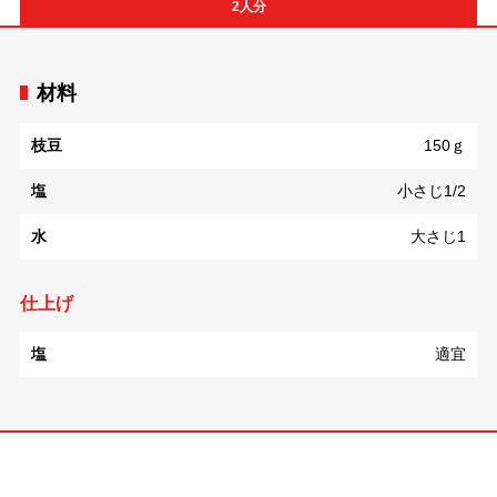
2人分
材料
枝豆
150ｇ
塩
小さじ1/2
水
大さじ1
仕上げ
塩
適宜