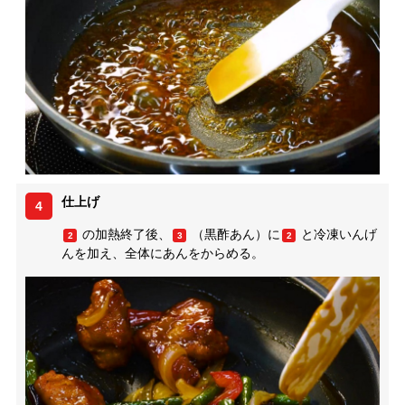
仕上げ
4
の加熱終了後、
（黒酢あん）に
と冷凍いんげ
2
3
2
んを加え、全体にあんをからめる。