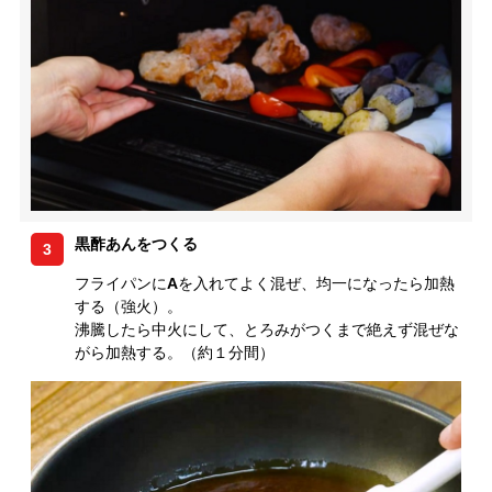
黒酢あんをつくる
3
フライパンに
A
を入れてよく混ぜ、均一になったら加熱
する（強火）。
沸騰したら中火にして、とろみがつくまで絶えず混ぜな
がら加熱する。（約１分間）