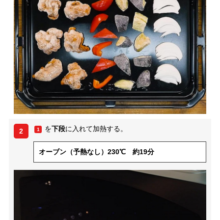
を
下段
に入れて加熱する。
1
2
オーブン（予熱なし）230℃ 約19分