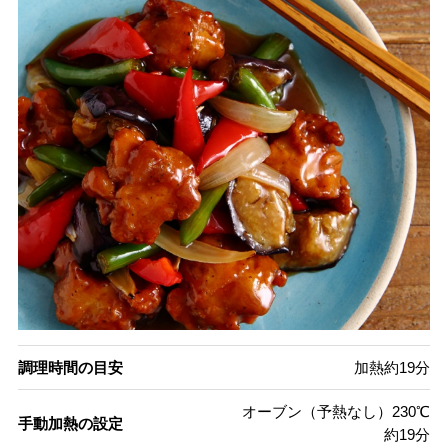
調理時間の目安
加熱約19分
オーブン（予熱なし）230℃
手動加熱の設定
約19分