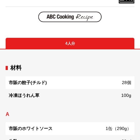
4人分
材料
市販の餃子(チルド)
28個
冷凍ほうれん草
100g
A
市販のホワイトソース
1缶（290g）