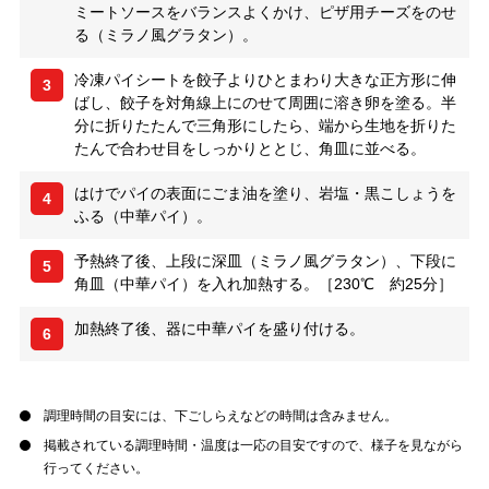
ミートソースをバランスよくかけ、ピザ用チーズをのせ
る（ミラノ風グラタン）。
冷凍パイシートを餃子よりひとまわり大きな正方形に伸
3
ばし、餃子を対角線上にのせて周囲に溶き卵を塗る。半
分に折りたたんで三角形にしたら、端から生地を折りた
たんで合わせ目をしっかりととじ、角皿に並べる。
はけでパイの表面にごま油を塗り、岩塩・黒こしょうを
4
ふる（中華パイ）。
予熱終了後、上段に深皿（ミラノ風グラタン）、下段に
5
角皿（中華パイ）を入れ加熱する。［230℃ 約25分］
加熱終了後、器に中華パイを盛り付ける。
6
調理時間の目安には、下ごしらえなどの時間は含みません。
掲載されている調理時間・温度は一応の目安ですので、様子を見ながら
行ってください。