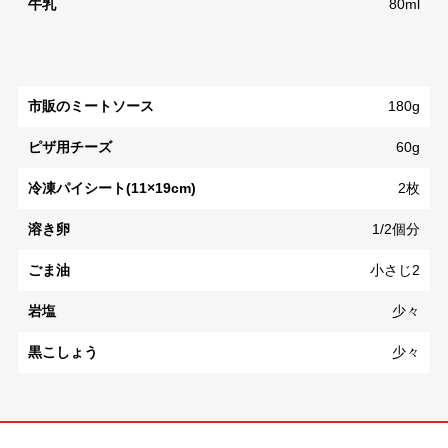
牛乳
80ml
市販のミートソース
180g
ピザ用チーズ
60g
冷凍パイシート(11×19cm)
2枚
溶き卵
1/2個分
ごま油
小さじ2
岩塩
少々
黒こしょう
少々