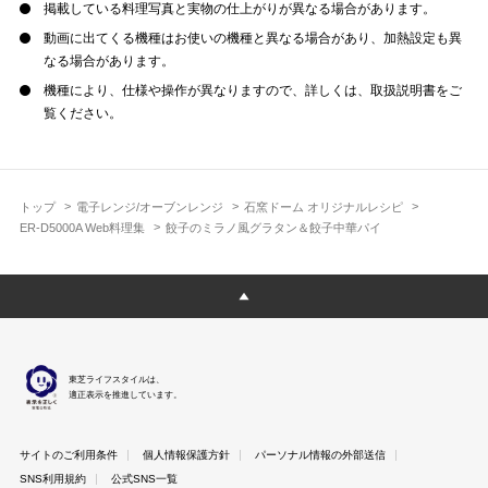
掲載している料理写真と実物の仕上がりが異なる場合があります。
動画に出てくる機種はお使いの機種と異なる場合があり、加熱設定も異
なる場合があります。
機種により、仕様や操作が異なりますので、詳しくは、取扱説明書をご
覧ください。
トップ
電子レンジ/オーブンレンジ
石窯ドーム オリジナルレシピ
ER-D5000A Web料理集
餃子のミラノ風グラタン＆餃子中華パイ
東芝ライフスタイルは、
適正表示を推進しています。
サイトのご利用条件
個人情報保護方針
パーソナル情報の外部送信
SNS利用規約
公式SNS一覧