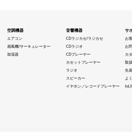
空調機器
音響機器
サ
エアコン
CDラジカセ/ラジカセ
お
扇風機/サーキュレーター
CDラジオ
お
加湿器
CDプレーヤー
カ
カセットプレーヤー
取
ラジオ
生
スピーカー
よ
イヤホン／レコードプレーヤー
Io