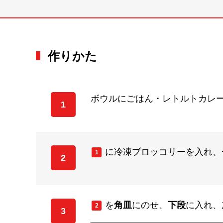
作りかた
ボウルにごはん・レトルトカレ
1
に冷凍ブロッコリーを入れ、
1
2
を
角皿
にのせ、
下段
に入れ、
2
3