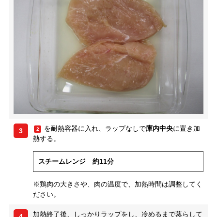
を耐熱容器に入れ、ラップなしで
庫内中央
に置き加
2
3
熱する。
スチームレンジ 約11分
※鶏肉の大きさや、肉の温度で、加熱時間は調整してく
ださい。
加熱終了後、しっかりラップをし、冷めるまで蒸らして
4