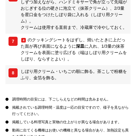
しずつ加えながら、ハンドミキサーで角が立って先端が
おじぎする位の硬さに泡立て（抹茶クリーム）、2/3量
を星口金をつけたしぼり袋に入れる（しぼり用クリー
ム）。
クリームは使用する直前まで、冷蔵庫で冷やしておく。
のクッキングシートをはずし、焼いたときに上だっ
4
7
た面が再び表面になるように
深皿
に入れ、1/3量の抹茶
クリームを表面に塗り広げる（端はしぼり用クリームを
しぼり、ならすとよい）。
しぼり用クリーム・いちごの順に飾る。茶こしで粉糖を
8
ふり、金箔を飾る。
調理時間の目安には、下ごしらえなどの時間は含みません。
掲載されている調理時間・温度は一応の目安ですので、様子を見ながら
行ってください。
掲載している料理写真と実物の仕上がりが異なる場合があります。
動画に出てくる機種はお使いの機種と異なる場合があり、加熱設定も異