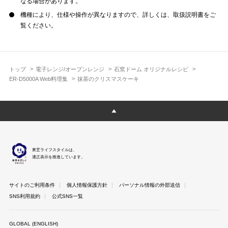
なる場合があります。
機種により、仕様や操作が異なりますので、詳しくは、取扱説明書をご
覧ください。
トップ
電子レンジ/オーブンレンジ
石窯ドーム オリジナルレシピ
ER-D5000A Web料理集
抹茶のクリスマスケーキ
東芝ライフスタイルは、
適正表示を推進しています。
サイトのご利用条件
個人情報保護方針
パーソナル情報の外部送信
SNS利用規約
公式SNS一覧
GLOBAL (ENGLISH)