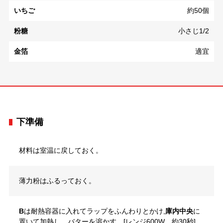
いちご
約50個
粉糖
小さじ1/2
金箔
適宜
下準備
材料は室温に戻しておく。
薄力粉はふるっておく。
B
は耐熱容器に入れてラップをふんわりとかけ,
庫内中央
に
置いて加熱し、バターを溶かす。[レンジ600W 約30秒]