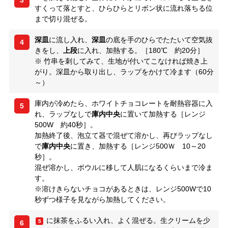
3
すくって落とすと、ひらひらとリボン状に流れ落ちる位
まで切り混ぜる。
深皿
に流し入れ、
深皿
の底を手のひらでたたいて空気抜
4
きをし、
上段
に入れ、加熱する。［180℃ 約20分］
※ 竹串を刺してみて、生地が付いてこなければ焼き上
がり。深皿から取り出し、ラップをかけて冷ます（60分
～）
庫内が冷めたら、ホワイトチョコレートを耐熱容器に入
5
れ、ラップなしで
庫内中央
に置いて加熱する［レンジ
500W 約40秒］。
加熱終了後、泡立て器で混ぜて溶かし、再びラップなし
で
庫内中央
に置き、加熱する［レンジ500Ｗ 10～20
秒］。
混ぜ溶かし、ボウルに移して人肌になるくらいまで冷ま
す。
※溶けきらないチョコがあるときは、レンジ500Wで10
秒ずつ様子を見ながら加熱してください。
に抹茶をふるい入れ、よく混ぜる。生クリームを少
5
6