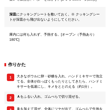
深皿
にクッキングシートを敷いておく。※ クッキングシー
トが深皿から飛び出ないようにしてください。
庫内には何も入れず、予熱する。[オーブン（予熱あり）
180℃]
作りかた
大きなボウルに卵・砂糖を入れ、ハンドミキサーで泡立
1
てる。全体が白っぽくもったりとしてきたら、ハンドミ
キサーを低速にし、キメをととのえる（約1分）。
Ａ
をふるい入れ、ゴムべらで切り混ぜる。
2
Ｂ
を加えて混ぜ、全体にツヤが出て、ゴムべらで生地を