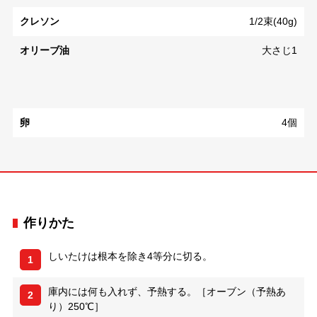
クレソン
1/2束(40g)
オリーブ油
大さじ1
卵
4個
作りかた
しいたけは根本を除き4等分に切る。
1
庫内には何も入れず、予熱する。［オーブン（予熱あ
2
り）250℃］