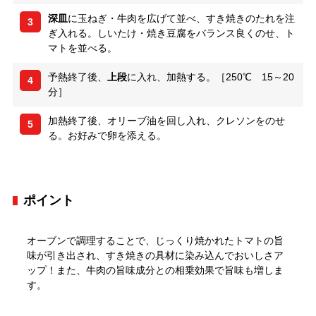
深皿
に玉ねぎ・牛肉を広げて並べ、すき焼きのたれを注
3
ぎ入れる。しいたけ・焼き豆腐をバランス良くのせ、ト
マトを並べる。
予熱終了後、
上段
に入れ、加熱する。［250℃ 15～20
4
分］
加熱終了後、オリーブ油を回し入れ、クレソンをのせ
5
る。お好みで卵を添える。
ポイント
オーブンで調理することで、じっくり焼かれたトマトの旨
味が引き出され、すき焼きの具材に染み込んでおいしさア
ップ！また、牛肉の旨味成分との相乗効果で旨味も増しま
す。