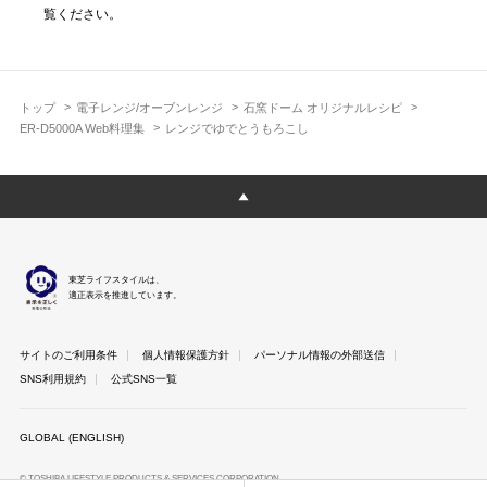
覧ください。
トップ
電子レンジ/オーブンレンジ
石窯ドーム オリジナルレシピ
ER-D5000A Web料理集
レンジでゆでとうもろこし
東芝ライフスタイルは、
適正表示を推進しています。
サイトのご利用条件
個人情報保護方針
パーソナル情報の外部送信
SNS利用規約
公式SNS一覧
GLOBAL (ENGLISH)
© TOSHIBA LIFESTYLE PRODUCTS & SERVICES CORPORATION