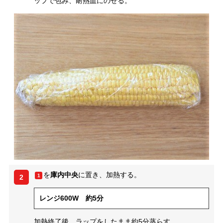
ップで包み、耐熱皿にのせる。
を
庫内中央
に置き、加熱する。
1
2
レンジ600W 約5分
加熱終了後、ラップをしたまま約5分蒸らす。