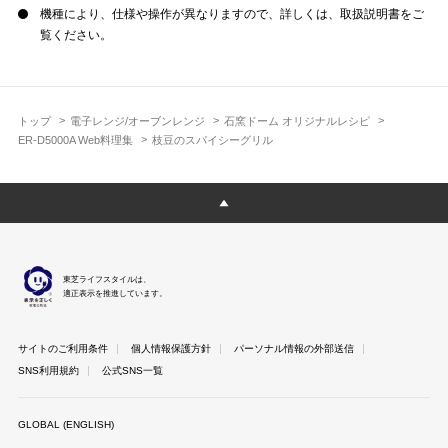
機種により、仕様や操作が異なりますので、詳しくは、取扱説明書をご
覧ください。
トップ
電子レンジ/オーブンレンジ
石窯ドーム オリジナルレシピ
ER-D5000A Web料理集
枝豆のスパイシーグリル
東芝ライフスタイルは、
適正表示を推進しています。
サイトのご利用条件
個人情報保護方針
パーソナル情報の外部送信
SNS利用規約
公式SNS一覧
GLOBAL (ENGLISH)