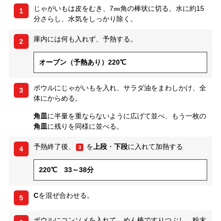
じゃがいもは皮をむき、7㎜角の棒状に切る。水に約15
1
分さらし、水気をしっかり除く。
庫内には何も入れず、予熱する。
2
オーブン（予熱あり）220℃
ボウルにじゃがいもを入れ、サラダ油をまわしかけ、全
3
体にからめる。
角皿
に半量を重ならないように広げて並べ、もう一枚の
角皿
に残りを同様に並べる。
予熱終了後、
を
上段
・
下段
に入れて加熱する
3
4
220℃ 33～38分
C
を混ぜ合わせる。
5
ボウルにコンソメを入れて、めん棒ですりつぶし、粉末