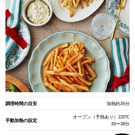
調理時間の目安
加熱約35分
オーブン（予熱あり）220℃
手動加熱の設定
33〜38分