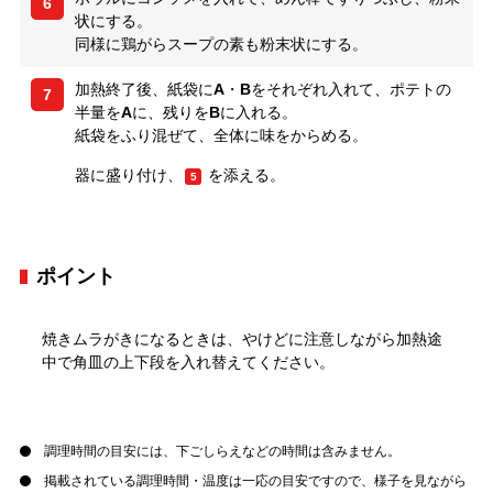
6
状にする。
同様に鶏がらスープの素も粉末状にする。
加熱終了後、紙袋に
A
・
B
をそれぞれ入れて、ポテトの
7
半量を
A
に、残りを
B
に入れる。
紙袋をふり混ぜて、全体に味をからめる。
器に盛り付け、
を添える。
5
ポイント
焼きムラがきになるときは、やけどに注意しながら加熱途
中で角皿の上下段を入れ替えてください。
調理時間の目安には、下ごしらえなどの時間は含みません。
掲載されている調理時間・温度は一応の目安ですので、様子を見ながら