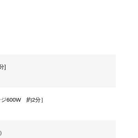
分]
600W 約2分］
）