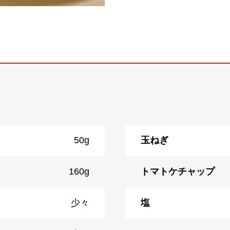
50g
玉ねぎ
160g
トマトケチャップ
少々
塩