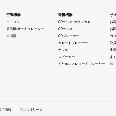
空調機器
音響機器
サ
エアコン
CDラジカセ/ラジカセ
お
扇風機/サーキュレーター
CDラジオ
お
加湿器
CDプレーヤー
カ
カセットプレーヤー
取
ラジオ
生
スピーカー
よ
イヤホン／レコードプレーヤー
Io
採用情報
プレスリリース