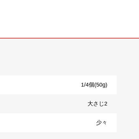
1/4個(50g)
大さじ2
少々