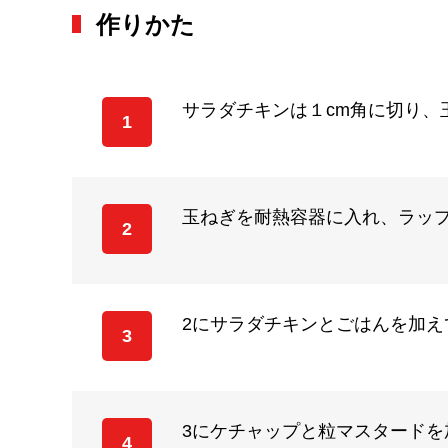
作りかた
サラダチキンは１cm角に切り、
1
玉ねぎを耐熱容器に入れ、ラップ
2
2にサラダチキンとごはんを加え
3
3にケチャップと粒マスタード
4