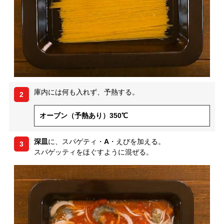
庫内には何も入れず、予熱する。
2
オーブン（予熱あり）350℃
深皿
に、スパゲティ・
A
・えびを加える。
3
スパゲッティをほぐすように混ぜる。