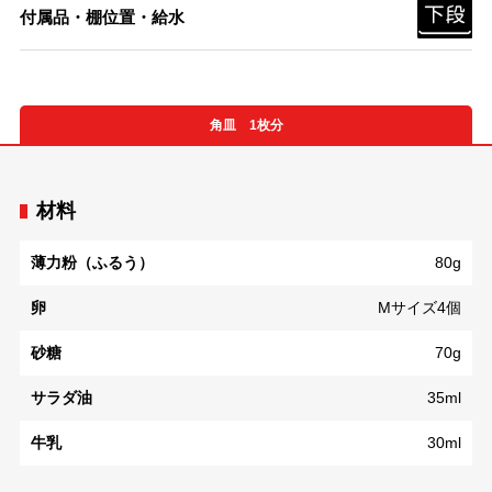
付属品・棚位置・給水
角皿 1枚分
材料
薄力粉（ふるう）
80g
卵
Mサイズ4個
砂糖
70g
サラダ油
35ml
牛乳
30ml