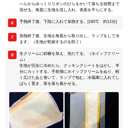
へらからゆっくりリボンのひらをかいて落ちる状態まで
混ぜる。角皿に生地を流し入れ、表面を平らにする。
予熱終了後、下段に入れて加熱する。[180℃ 約12分]
6
加熱終了後、生地を角皿から取り出し、ラップをして冷
7
ます。（生地が乾燥するのを防ぐ）
生クリームに砂糖を加え、泡だてる。（ホイップクリー
8
ム）
生地が完全に冷めたら、クッキングシートをはがし、半
分にカットする。手前側にホイップクリームをぬり、軽
く広げたあと巻いて、ラップで包む。冷蔵庫に入れてし
ばらく置き、形を落ち着かせる。