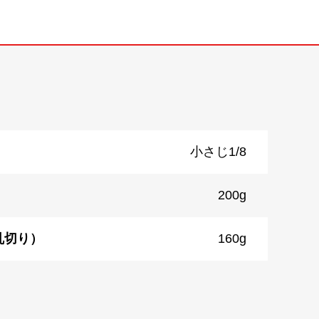
小さじ1/8
200g
乱切り）
160g