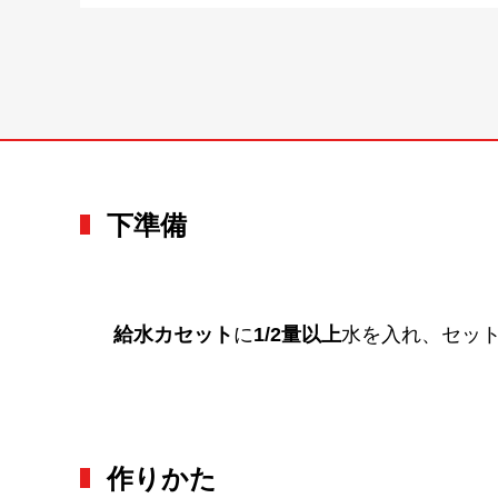
下準備
給水カセット
に
1/2量以上
水を入れ、セッ
作りかた