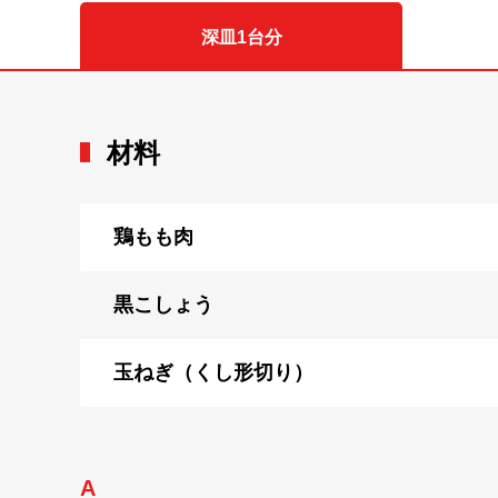
深皿1台分
材料
鶏もも肉
黒こしょう
玉ねぎ（くし形切り）
A