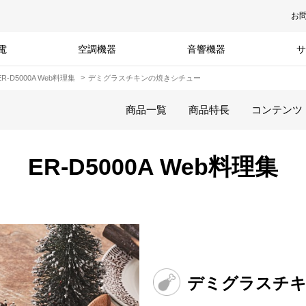
お
電
空調機器
音響機器
サ
ER-D5000A Web料理集
デミグラスチキンの焼きシチュー
商品一覧
商品特長
コンテンツ
ER-D5000A Web料理集
デミグラスチ