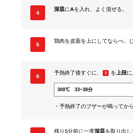
深皿
に
A
を入れ、よく混ぜる。
4
鶏肉を皮面を上にしてならべ、
5
予熱終了後すぐに、
を
上段
に
5
6
300℃ 33~38分
・予熱終了のブザーが鳴ってから
残り5分前に一度
深皿
を取り出し