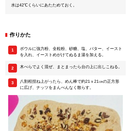
水は42℃くらいにあたためておく。
作りかた
ボウルに強力粉、全粒粉、砂糖、塩、バター、イースト
1
を入れ、イーストめがけてぬるま湯を加える。
木べらでよく混ぜ、まとまったら台の上に出しこねる。
2
八割程捏ね上がったら、めん棒で約21ｘ21㎝の正方形
3
に広げ、ナッツをまんべんなく散らす。