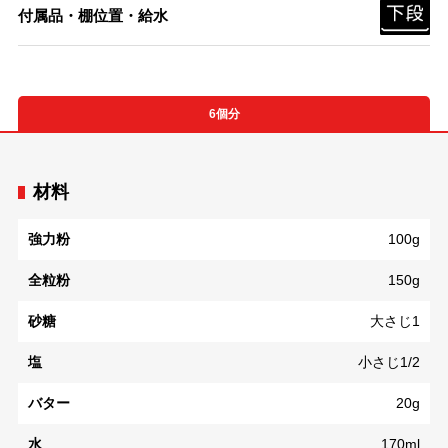
付属品・棚位置・給水
6個分
材料
強力粉
100g
全粒粉
150g
砂糖
大さじ1
塩
小さじ1/2
バター
20g
水
170ml