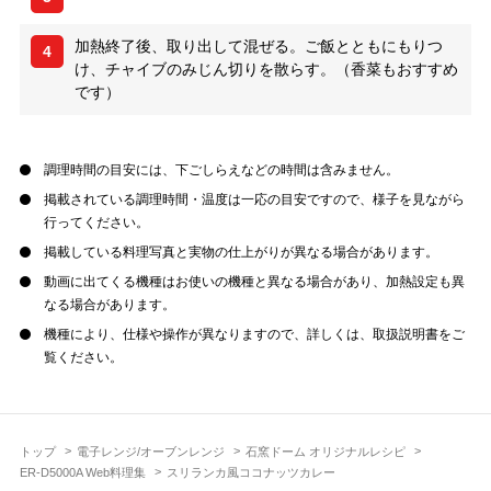
加熱終了後、取り出して混ぜる。ご飯とともにもりつ
4
け、チャイブのみじん切りを散らす。（香菜もおすすめ
です）
調理時間の目安には、下ごしらえなどの時間は含みません。
掲載されている調理時間・温度は一応の目安ですので、様子を見ながら
行ってください。
掲載している料理写真と実物の仕上がりが異なる場合があります。
動画に出てくる機種はお使いの機種と異なる場合があり、加熱設定も異
なる場合があります。
機種により、仕様や操作が異なりますので、詳しくは、取扱説明書をご
覧ください。
トップ
電子レンジ/オーブンレンジ
石窯ドーム オリジナルレシピ
ER-D5000A Web料理集
スリランカ風ココナッツカレー