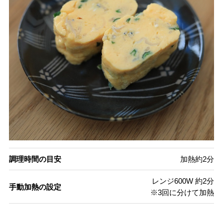
調理時間の目安
加熱約2分
レンジ600W 約2分
手動加熱の設定
※3回に分けて加熱