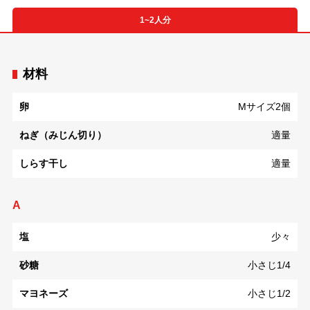
1~2人分
材料
卵
Mサイズ2個
ねぎ（みじん切り）
適量
しらす干し
適量
A
塩
少々
砂糖
小さじ1/4
マヨネーズ
小さじ1/2