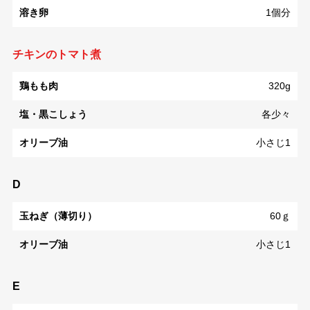
溶き卵
1個分
チキンのトマト煮
鶏もも肉
320g
塩・黒こしょう
各少々
オリーブ油
小さじ1
D
玉ねぎ（薄切り）
60ｇ
オリーブ油
小さじ1
E