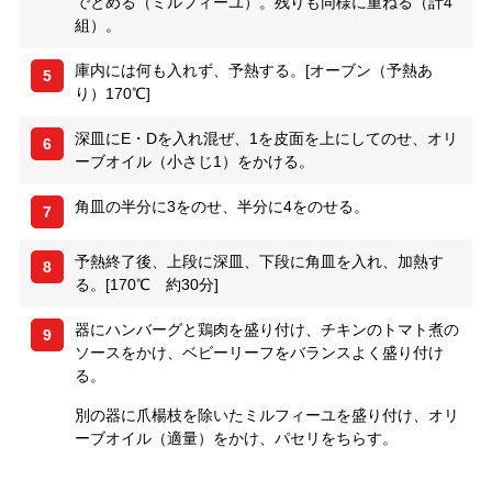
でとめる（ミルフィーユ）。残りも同様に重ねる（計4
組）。
庫内には何も入れず、予熱する。[オーブン（予熱あ
5
り）170℃]
深皿にE・Dを入れ混ぜ、1を皮面を上にしてのせ、オリ
6
ーブオイル（小さじ1）をかける。
角皿の半分に3をのせ、半分に4をのせる。
7
予熱終了後、上段に深皿、下段に角皿を入れ、加熱す
8
る。[170℃ 約30分]
器にハンバーグと鶏肉を盛り付け、チキンのトマト煮の
9
ソースをかけ、ベビーリーフをバランスよく盛り付け
る。
別の器に爪楊枝を除いたミルフィーユを盛り付け、オリ
ーブオイル（適量）をかけ、パセリをちらす。