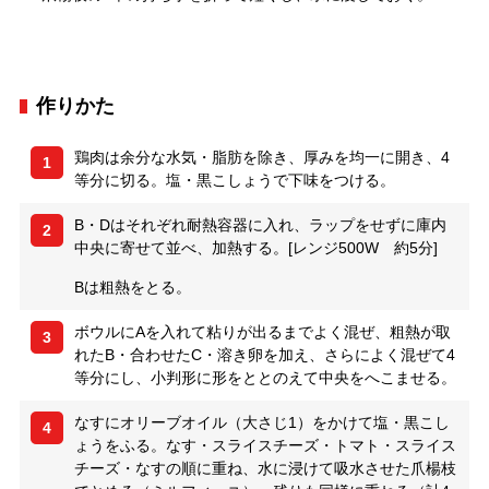
作りかた
鶏肉は余分な水気・脂肪を除き、厚みを均一に開き、4
1
等分に切る。塩・黒こしょうで下味をつける。
B・Dはそれぞれ耐熱容器に入れ、ラップをせずに庫内
2
中央に寄せて並べ、加熱する。[レンジ500W 約5分]
Bは粗熱をとる。
ボウルにAを入れて粘りが出るまでよく混ぜ、粗熱が取
3
れたB・合わせたC・溶き卵を加え、さらによく混ぜて4
等分にし、小判形に形をととのえて中央をへこませる。
なすにオリーブオイル（大さじ1）をかけて塩・黒こし
4
ょうをふる。なす・スライスチーズ・トマト・スライス
チーズ・なすの順に重ね、水に浸けて吸水させた爪楊枝