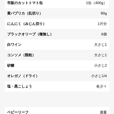
市販のカットトマト缶
1缶（400g）
黄パプリカ（乱切り）
80g
にんにく（みじん切り）
1片分
ブラックオリーブ（種無し）
6個
白ワイン
大さじ1
コンソメ（顆粒）
大さじ1
砂糖
小さじ2
オレガノ（ドライ）
小さじ1/4
塩・黒こしょう
各少々
ベビーリーフ
適量