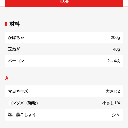
4人分
材料
かぼちゃ
200g
玉ねぎ
40g
ベーコン
2～4枚
A
マヨネーズ
大さじ2
コンソメ（顆粒）
小さじ1/4
塩、黒こしょう
少々