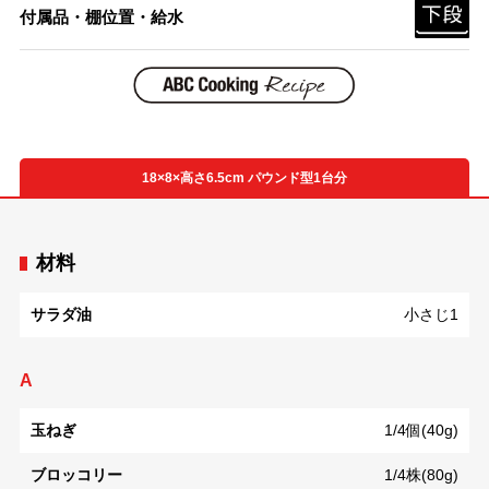
付属品・棚位置・給水
18×8×高さ6.5cm パウンド型1台分
材料
サラダ油
小さじ1
A
玉ねぎ
1/4個(40g)
ブロッコリー
1/4株(80g)