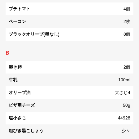
プチトマト
4個
ベーコン
2枚
ブラックオリーブ(種なし)
8個
B
溶き卵
2個
牛乳
100ml
オリーブ油
大さじ4
ピザ用チーズ
50g
塩小さじ
44928
粗びき黒こしょう
少々