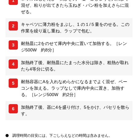
1
混ぜ、粘りが出てきたら玉ねぎ・パン粉を加えさらに混
ぜる。
キャベツに薄力粉をまぶし、1 の１/５量をのせる。この
2
作業を繰り返し重ね、ラップで包む。
耐熱皿に2をのせて庫内中央に置いて加熱する。［レン
3
ジ500W 約8分］
加熱終了後、耐熱皿にたまった水分は除き、粗熱が取れ
4
たら4等分に切る。
耐熱容器にAを入れなめらかになるまでよく混ぜ、ベー
5
コンを加える。ラップなしで庫内中央に置き、加熱す
る。［レンジ500W 約2分］
加熱終了後、器に4を盛り付け、5をかけ、パセリを散ら
6
す。
調理時間の目安には、下ごしらえなどの時間は含みません。