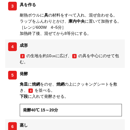
具を作る
3
耐熱ボウルに
具
の材料をすべて入れ、混ぜ合わせる。
ラップをふんわりとかけ、
庫内中央
に置いて加熱する。
［レンジ600W 4~5分］
加熱終了後、混ぜてから8等分にする。
成形
4
の生地を約10㎝に広げ、
の具を中心にのせて包
2
3
む。
発酵
5
角皿
に
焼網
をのせ、
焼網
の上にクッキングシートを敷
き、
を並べる。
4
下段
に入れて発酵させる。
発酵40℃ 15～20分
蒸し
6