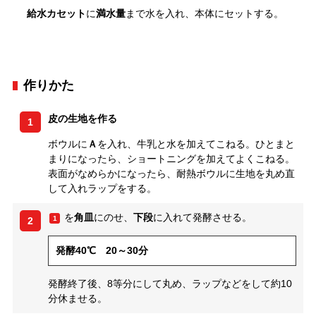
給水カセット
に
満水量
まで水を入れ、本体にセットする。
作りかた
皮の生地を作る
1
ボウルに
Ａ
を入れ、牛乳と水を加えてこねる。ひとまと
まりになったら、ショートニングを加えてよくこねる。
表面がなめらかになったら、耐熱ボウルに生地を丸め直
して入れラップをする。
を
角皿
にのせ、
下段
に入れて発酵させる。
1
2
発酵40℃ 20～30分
発酵終了後、8等分にして丸め、ラップなどをして約10
分休ませる。